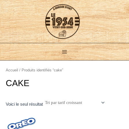
Aller
Main
au
Menu
contenu
Accueil
/ Produits identifiés “cake”
CAKE
Voici le seul résultat