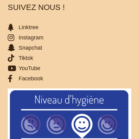
SUIVEZ NOUS !
Linktree
Instagram
Snapchat
Tiktok
YouTube
Facebook