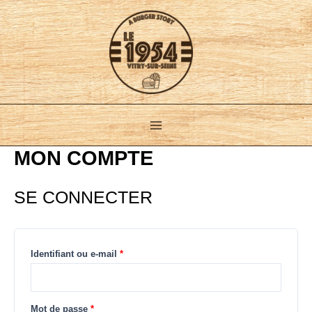
Aller
Obligatoire
Obligatoire
Main
au
Menu
contenu
MON COMPTE
SE CONNECTER
Identifiant ou e-mail
*
Mot de passe
*