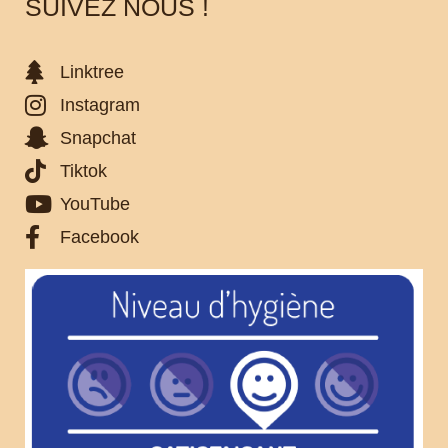
SUIVEZ NOUS !
Linktree
Instagram
Snapchat
Tiktok
YouTube
Facebook