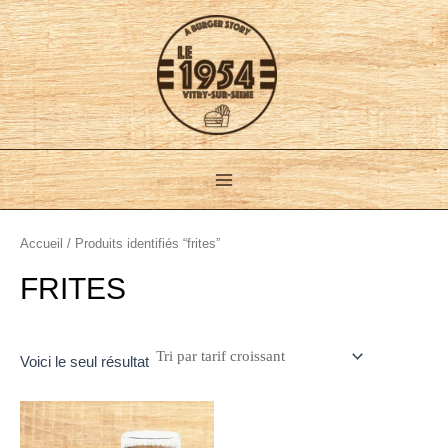
Aller
Main
au
Menu
contenu
Accueil
/ Produits identifiés “frites”
FRITES
Voici le seul résultat