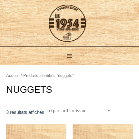
Trié
Aller
Main
par
au
prix
croissant
Menu
contenu
Accueil
/ Produits identifiés “nuggets”
NUGGETS
3 résultats affichés