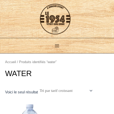
Aller
Main
au
Menu
contenu
Accueil
/ Produits identifiés “water”
WATER
Voici le seul résultat