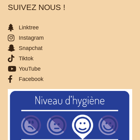
SUIVEZ NOUS !
Linktree
Instagram
Snapchat
Tiktok
YouTube
Facebook