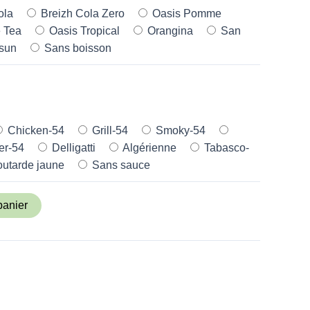
ola
Breizh Cola Zero
Oasis Pomme
e Tea
Oasis Tropical
Orangina
San
sun
Sans boisson
Chicken-54
Grill-54
Smoky-54
r-54
Delligatti
Algérienne
Tabasco-
utarde jaune
Sans sauce
panier