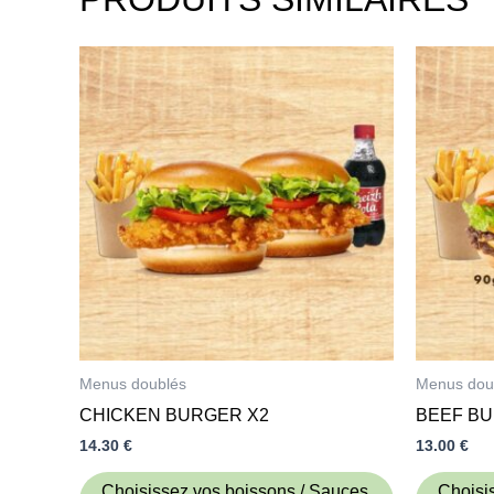
Menus doublés
Menus dou
CHICKEN BURGER X2
BEEF BU
14.30
€
13.00
€
Choisissez vos boissons / Sauces
Choisi