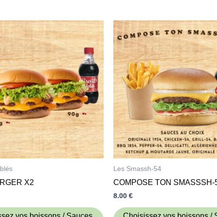
blés
Les Smassh-54
RGER X2
COMPOSE TON SMASSSH-5
8.00
€
ssez vos boissons / Sauces
Choisissez vos boissons /