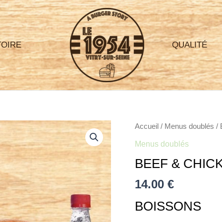
TOIRE
QUALITÉ
quantité
Accueil
/
Menus doublés
/ 
de
Menus doublés
Beef
BEEF & CHIC
&
Chicken
14.00
€
BOISSONS