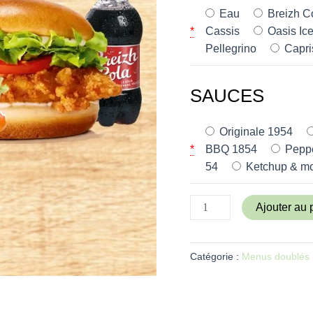
Eau
Breizh C
*
Cassis
Oasis Ic
Pellegrino
Capri
SAUCES
Originale 1954
*
BBQ 1854
Peppe
54
Ketchup & mo
Ajouter au 
Catégorie :
Menus doublés