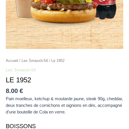
Accueil
/
Les Smassh-54
/ Le 1952
Les Smassh-54
LE 1952
8.00
€
Pain moelleux, ketchup & moutarde jaune, steak 90g, cheddar,
deux tranches de cornichons et oignions en dés, accompagné
d’une bouteille de Cola en verre.
BOISSONS