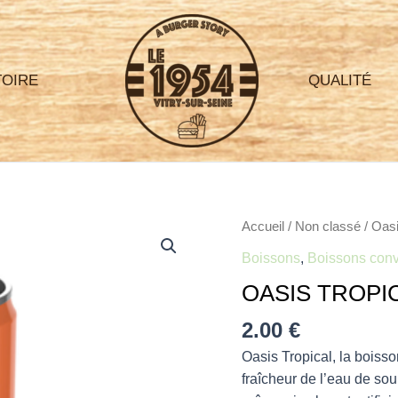
TOIRE
QUALITÉ
quantité
Accueil
/
Non classé
/ Oasi
de
Boissons
,
Boissons conv
Oasis
OASIS TROPIC
tropical
33
2.00
€
cl
Oasis Tropical, la boisson 
fraîcheur de l’eau de so