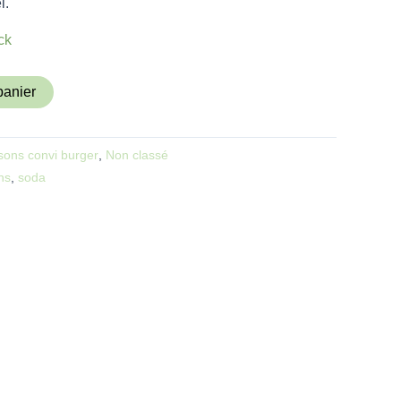
l.
ck
panier
sons convi burger
,
Non classé
ns
,
soda