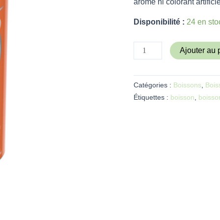
arôme ni colorant artificie
Disponibilité :
24 en sto
Ajouter au 
Catégories :
Boissons
,
Bois
Étiquettes :
boisson
,
boisso