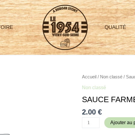
TOIRE
QUALITÉ
quantité
Accueil
/
Non classé
/ Sau
de
Non classé
Sauce
SAUCE FARME
Farmer
(oignons)
2.00
€
Ajouter au 